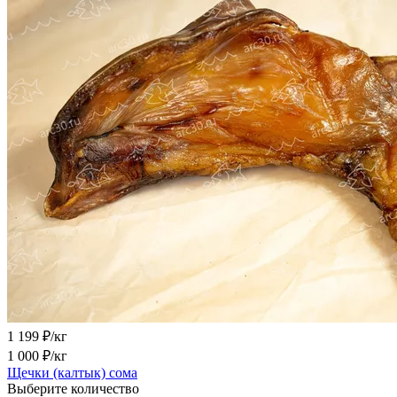
1 199
₽/кг
1 000
₽/кг
Щечки (калтык) сома
Выберите количество