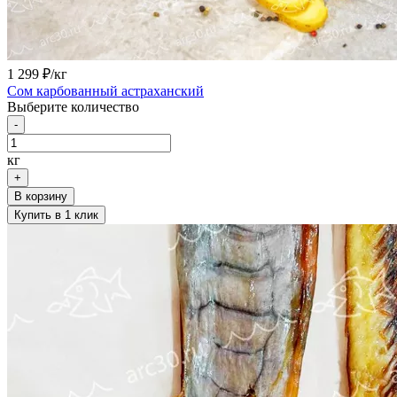
1 299
₽/кг
Сом карбованный астраханский
Выберите количество
-
кг
+
В корзину
Купить в 1 клик