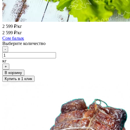
2 599
₽/кг
2 599
₽/кг
Сом балык
Выберите количество
-
кг
+
В корзину
Купить в 1 клик