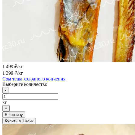
1 499
₽/кг
1 399
₽/кг
Сом теша холодного копчения
Выберите количество
-
кг
+
В корзину
Купить в 1 клик