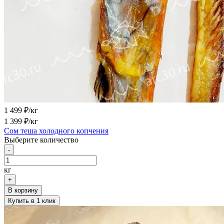
1 499
₽/кг
1 399
₽/кг
Сом теша холодного копчения
Выберите количество
-
кг
+
В корзину
Купить в 1 клик