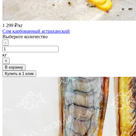
1 299
₽/кг
Сом карбованный астраханский
Выберите количество
-
кг
+
В корзину
Купить в 1 клик