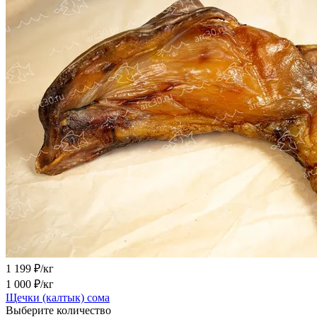
1 199
₽/кг
1 000
₽/кг
Щечки (калтык) сома
Выберите количество