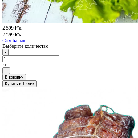
2 599
₽/кг
2 599
₽/кг
Сом балык
Выберите количество
-
кг
+
В корзину
Купить в 1 клик