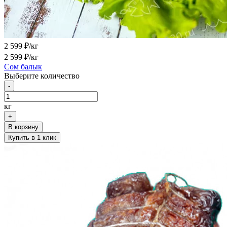
2 599
₽/кг
2 599
₽/кг
Сом балык
Выберите количество
-
кг
+
В корзину
Купить в 1 клик