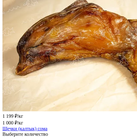
1 199
₽/кг
1 000
₽/кг
Щечки (калтык) сома
Выберите количество