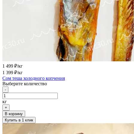
1 499
₽/кг
1 399
₽/кг
Сом теша холодного копчения
Выберите количество
-
кг
+
В корзину
Купить в 1 клик