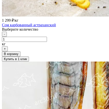
1 299
₽/кг
Сом карбованный астраханский
Выберите количество
-
кг
+
В корзину
Купить в 1 клик