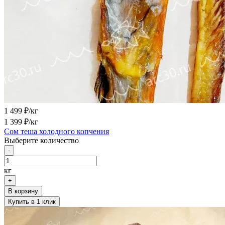
1 499
₽/кг
1 399
₽/кг
Сом теша холодного копчения
Выберите количество
-
кг
+
В корзину
Купить в 1 клик