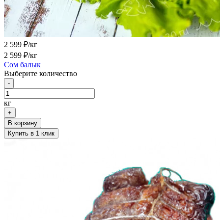
2 599
₽/кг
2 599
₽/кг
Сом балык
Выберите количество
-
кг
+
В корзину
Купить в 1 клик