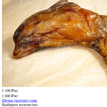
1 199
₽/кг
1 000
₽/кг
Щечки (калтык) сома
Выберите количество