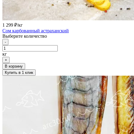
1 299
₽/кг
Сом карбованный астраханский
Выберите количество
-
кг
+
В корзину
Купить в 1 клик