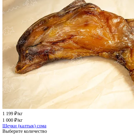
1 199
₽/кг
1 000
₽/кг
Щечки (калтык) сома
Выберите количество