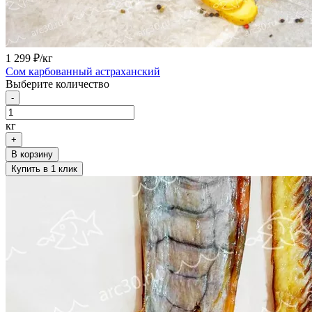
1 299
₽/кг
Сом карбованный астраханский
Выберите количество
-
кг
+
В корзину
Купить в 1 клик