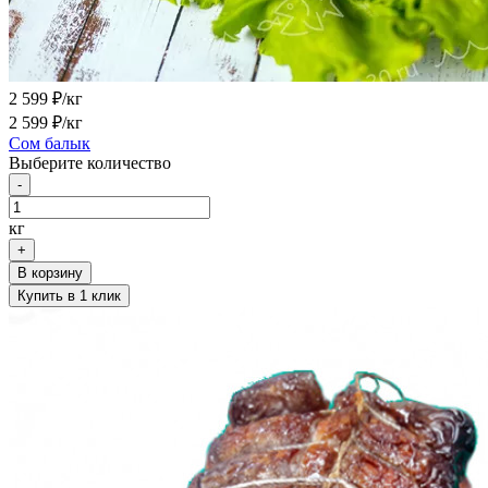
2 599
₽/кг
2 599
₽/кг
Сом балык
Выберите количество
-
кг
+
В корзину
Купить в 1 клик