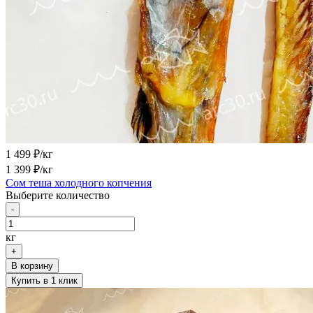
1 499
₽/кг
1 399
₽/кг
Сом теша холодного копчения
Выберите количество
-
кг
+
В корзину
Купить в 1 клик